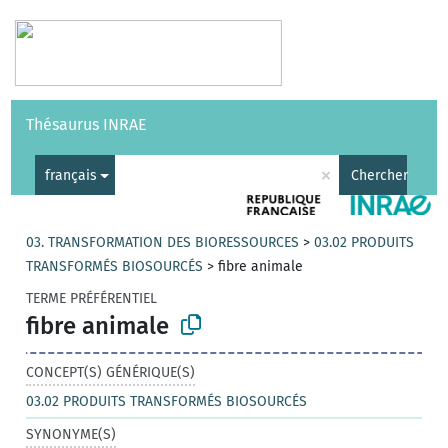
Vocabulaires
API
À propos
Nous contacter
Aide
Thésaurus INRAE
|
English
×
français
Chercher
03. TRANSFORMATION DES BIORESSOURCES
>
03.02 PRODUITS
TRANSFORMÉS BIOSOURCÉS
>
fibre animale
TERME PRÉFÉRENTIEL
fibre animale
CONCEPT(S) GÉNÉRIQUE(S)
03.02 PRODUITS TRANSFORMÉS BIOSOURCÉS
SYNONYME(S)