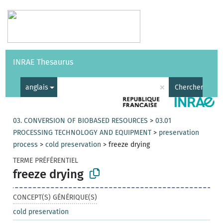
Vocabulaires
API
À propos
Nous contacter
Aide
INRAE Thesaurus
|
English
×
anglais
Chercher
03. CONVERSION OF BIOBASED RESOURCES
>
03.01
PROCESSING TECHNOLOGY AND EQUIPMENT
>
preservation
process
>
cold preservation
>
freeze drying
TERME PRÉFÉRENTIEL
freeze drying
CONCEPT(S) GÉNÉRIQUE(S)
cold preservation