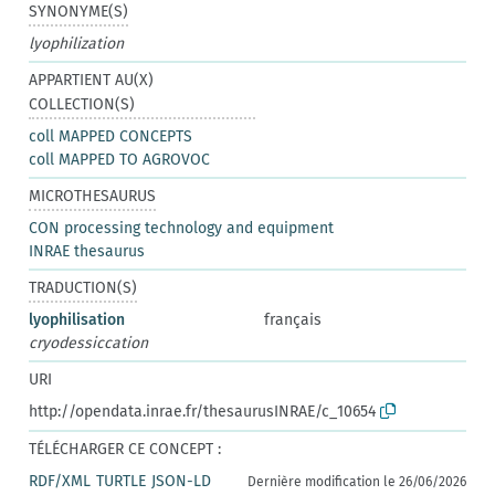
SYNONYME(S)
lyophilization
APPARTIENT AU(X)
COLLECTION(S)
coll MAPPED CONCEPTS
coll MAPPED TO AGROVOC
MICROTHESAURUS
CON processing technology and equipment
INRAE thesaurus
TRADUCTION(S)
lyophilisation
français
cryodessiccation
URI
http://opendata.inrae.fr/thesaurusINRAE/c_10654
TÉLÉCHARGER CE CONCEPT :
RDF/XML
TURTLE
JSON-LD
Dernière modification le 26/06/2026