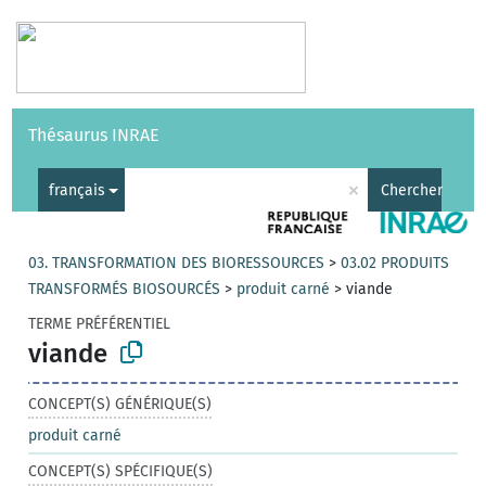
Vocabulaires
API
À propos
Nous contacter
Aide
Thésaurus INRAE
|
English
×
français
Chercher
03. TRANSFORMATION DES BIORESSOURCES
>
03.02 PRODUITS
TRANSFORMÉS BIOSOURCÉS
>
produit carné
>
viande
TERME PRÉFÉRENTIEL
viande
CONCEPT(S) GÉNÉRIQUE(S)
produit carné
CONCEPT(S) SPÉCIFIQUE(S)