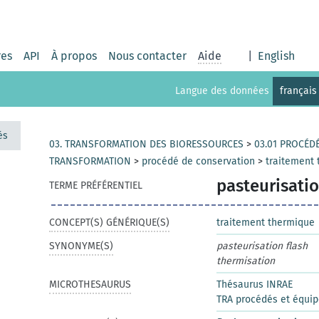
res
API
À propos
Nous contacter
Aide
|
English
Langue des données
français
és
03. TRANSFORMATION DES BIORESSOURCES
>
03.01 PROCÉD
TRANSFORMATION
>
procédé de conservation
>
traitement
pasteurisati
TERME PRÉFÉRENTIEL
CONCEPT(S) GÉNÉRIQUE(S)
traitement thermique
SYNONYME(S)
pasteurisation flash
thermisation
MICROTHESAURUS
Thésaurus INRAE
TRA procédés et équi