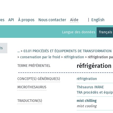
res
API
À propos
Nous contacter
Aide
|
English
Langue des données
français
és
...
>
03.01 PROCÉDÉS ET ÉQUIPEMENTS DE TRANSFORMATION
>
conservation par le froid
>
réfrigération
>
réfrigération p
réfrigération
TERME PRÉFÉRENTIEL
CONCEPT(S) GÉNÉRIQUE(S)
réfrigération
MICROTHESAURUS
Thésaurus INRAE
TRA procédés et équi
TRADUCTION(S)
mist chilling
mist cooling