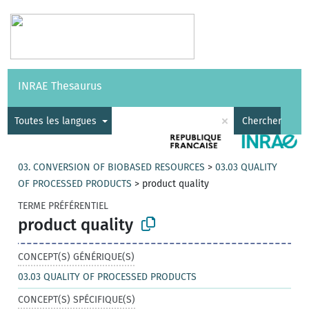
Vocabulaires
API
À propos
Nous contacter
Aide
INRAE Thesaurus
|
English
×
Toutes les langues
Chercher
03. CONVERSION OF BIOBASED RESOURCES
>
03.03 QUALITY
OF PROCESSED PRODUCTS
>
product quality
TERME PRÉFÉRENTIEL
product quality
CONCEPT(S) GÉNÉRIQUE(S)
03.03 QUALITY OF PROCESSED PRODUCTS
CONCEPT(S) SPÉCIFIQUE(S)