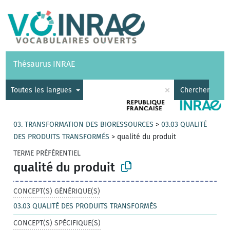
Vocabulaires
API
À propos
Nous contacter
Aide
Thésaurus INRAE
|
English
×
Toutes les langues
Chercher
03. TRANSFORMATION DES BIORESSOURCES
>
03.03 QUALITÉ
DES PRODUITS TRANSFORMÉS
>
qualité du produit
TERME PRÉFÉRENTIEL
qualité du produit
CONCEPT(S) GÉNÉRIQUE(S)
03.03 QUALITÉ DES PRODUITS TRANSFORMÉS
CONCEPT(S) SPÉCIFIQUE(S)