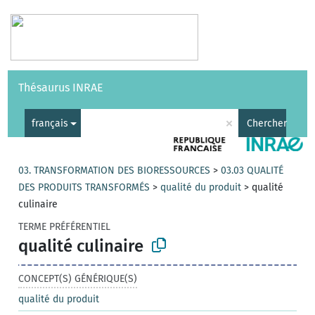
Vocabulaires
API
À propos
Nous contacter
Aide
Thésaurus INRAE
|
English
×
français
Chercher
03. TRANSFORMATION DES BIORESSOURCES
>
03.03 QUALITÉ
DES PRODUITS TRANSFORMÉS
>
qualité du produit
>
qualité
culinaire
TERME PRÉFÉRENTIEL
qualité culinaire
CONCEPT(S) GÉNÉRIQUE(S)
qualité du produit