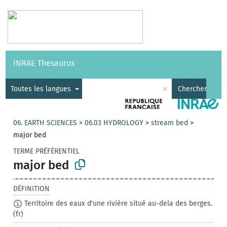
Vocabulaires
API
À propos
Nous contacter
Aide
INRAE Thesaurus
|
English
×
Toutes les langues
Chercher
06. EARTH SCIENCES
>
06.03 HYDROLOGY
>
stream bed
>
major bed
TERME PRÉFÉRENTIEL
major bed
DÉFINITION
Territoire des eaux d'une rivière situé au-dela des berges.
(fr)