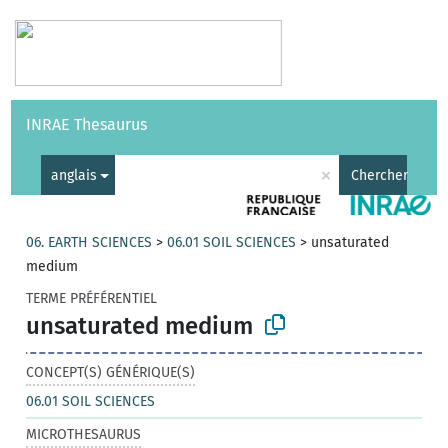
Vocabulaires
API
À propos
Nous contacter
Aide
INRAE Thesaurus
|
English
×
anglais
Chercher
06. EARTH SCIENCES
>
06.01 SOIL SCIENCES
>
unsaturated
medium
TERME PRÉFÉRENTIEL
unsaturated medium
CONCEPT(S) GÉNÉRIQUE(S)
06.01 SOIL SCIENCES
MICROTHESAURUS