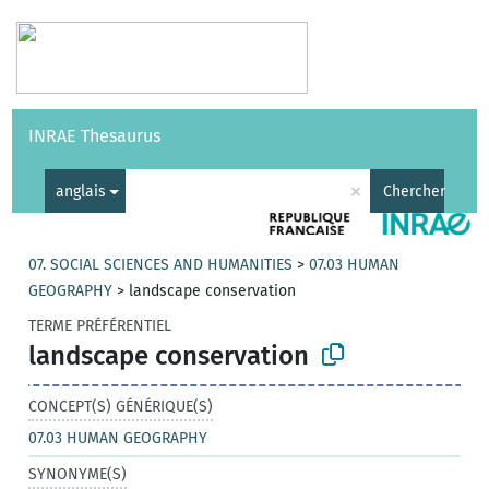
Vocabulaires
API
À propos
Nous contacter
Aide
INRAE Thesaurus
|
English
×
anglais
Chercher
07. SOCIAL SCIENCES AND HUMANITIES
>
07.03 HUMAN
GEOGRAPHY
>
landscape conservation
TERME PRÉFÉRENTIEL
landscape conservation
CONCEPT(S) GÉNÉRIQUE(S)
07.03 HUMAN GEOGRAPHY
SYNONYME(S)