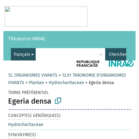
Vocabulaires
API
À propos
Nous contacter
Aide
Thésaurus INRAE
|
English
×
français
Chercher
12. ORGANISMES VIVANTS
>
12.01 TAXONOMIE D'ORGANISMES
VIVANTS
>
Plantae
>
Hydrocharitaceae
>
Egeria densa
TERME PRÉFÉRENTIEL
Egeria densa
CONCEPT(S) GÉNÉRIQUE(S)
Hydrocharitaceae
SYNONYME(S)