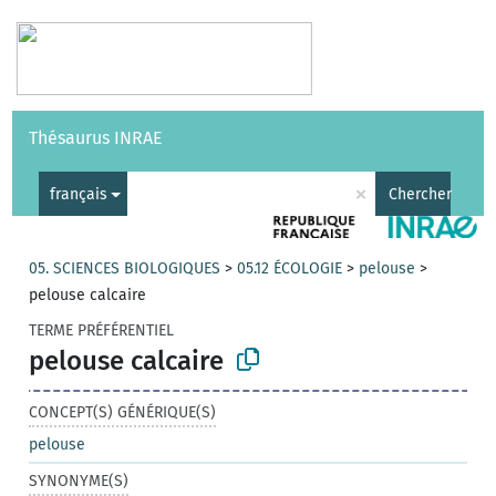
Vocabulaires
API
À propos
Nous contacter
Aide
Thésaurus INRAE
|
English
×
français
Chercher
05. SCIENCES BIOLOGIQUES
>
05.12 ÉCOLOGIE
>
pelouse
>
pelouse calcaire
TERME PRÉFÉRENTIEL
pelouse calcaire
CONCEPT(S) GÉNÉRIQUE(S)
pelouse
SYNONYME(S)