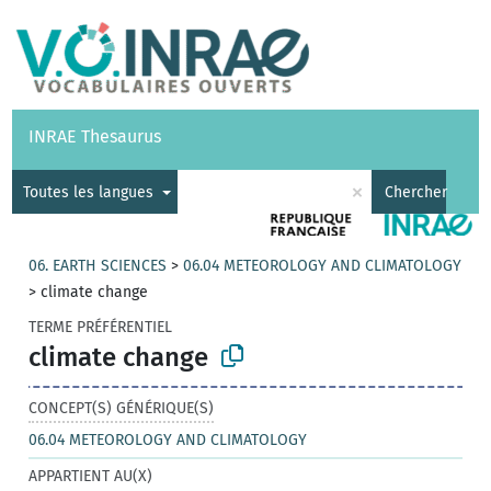
Vocabulaires
API
À propos
Nous contacter
Aide
INRAE Thesaurus
|
English
×
Toutes les langues
Chercher
06. EARTH SCIENCES
>
06.04 METEOROLOGY AND CLIMATOLOGY
>
climate change
TERME PRÉFÉRENTIEL
climate change
CONCEPT(S) GÉNÉRIQUE(S)
06.04 METEOROLOGY AND CLIMATOLOGY
APPARTIENT AU(X)