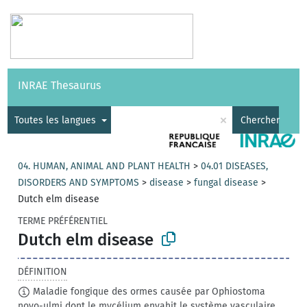
Vocabulaires
API
À propos
Nous contacter
Aide
INRAE Thesaurus
|
English
×
Toutes les langues
Chercher
04. HUMAN, ANIMAL AND PLANT HEALTH
>
04.01 DISEASES,
DISORDERS AND SYMPTOMS
>
disease
>
fungal disease
>
Dutch elm disease
TERME PRÉFÉRENTIEL
Dutch elm disease
DÉFINITION
Maladie fongique des ormes causée par Ophiostoma
novo-ulmi dont le mycélium envahit le système vasculaire