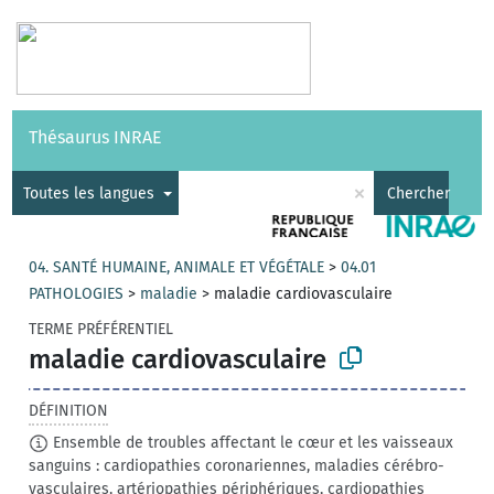
Vocabulaires
API
À propos
Nous contacter
Aide
Thésaurus INRAE
|
English
×
Toutes les langues
Chercher
04. SANTÉ HUMAINE, ANIMALE ET VÉGÉTALE
>
04.01
PATHOLOGIES
>
maladie
>
maladie cardiovasculaire
TERME PRÉFÉRENTIEL
maladie cardiovasculaire
DÉFINITION
Ensemble de troubles affectant le cœur et les vaisseaux
sanguins : cardiopathies coronariennes, maladies cérébro-
vasculaires, artériopathies périphériques, cardiopathies