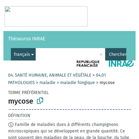
Vocabulaires
API
À propos
Nous contacter
Aide
Thésaurus INRAE
|
English
×
français
Chercher
04. SANTÉ HUMAINE, ANIMALE ET VÉGÉTALE
>
04.01
PATHOLOGIES
>
maladie
>
maladie fongique
>
mycose
TERME PRÉFÉRENTIEL
mycose
DÉFINITION
Famille de maladies dues à différents champignons
microscopiques qui se développent en grande quantité. Ce
sont souvent des maladies de la peau, de la bouche, du tube