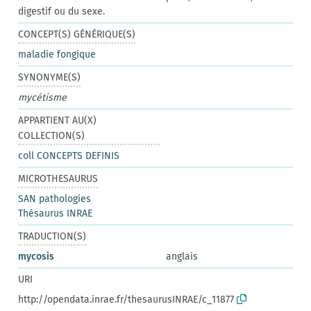
digestif ou du sexe.
CONCEPT(S) GÉNÉRIQUE(S)
maladie fongique
SYNONYME(S)
mycétisme
APPARTIENT AU(X)
COLLECTION(S)
coll CONCEPTS DEFINIS
MICROTHESAURUS
SAN pathologies
Thésaurus INRAE
TRADUCTION(S)
mycosis
anglais
URI
http://opendata.inrae.fr/thesaurusINRAE/c_11877