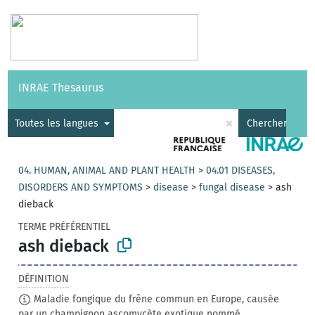
Vocabulaires
API
À propos
Nous contacter
Aide
INRAE Thesaurus
|
English
×
Toutes les langues
Chercher
04. HUMAN, ANIMAL AND PLANT HEALTH
>
04.01 DISEASES,
DISORDERS AND SYMPTOMS
>
disease
>
fungal disease
>
ash
dieback
TERME PRÉFÉRENTIEL
ash dieback
DÉFINITION
Maladie fongique du frêne commun en Europe, causée
par un champignon ascomycète exotique nommé