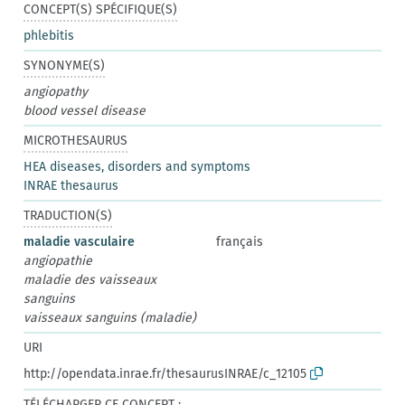
CONCEPT(S) SPÉCIFIQUE(S)
phlebitis
SYNONYME(S)
angiopathy
blood vessel disease
MICROTHESAURUS
HEA diseases, disorders and symptoms
INRAE thesaurus
TRADUCTION(S)
maladie vasculaire
français
angiopathie
maladie des vaisseaux
sanguins
vaisseaux sanguins (maladie)
URI
http://opendata.inrae.fr/thesaurusINRAE/c_12105
TÉLÉCHARGER CE CONCEPT :