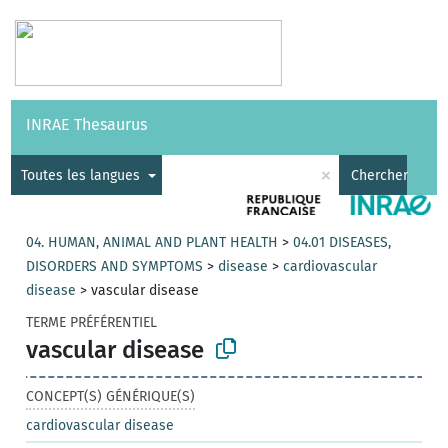
Vocabulaires
API
À propos
Nous contacter
Aide
INRAE Thesaurus
|
English
×
Toutes les langues
Chercher
04. HUMAN, ANIMAL AND PLANT HEALTH
>
04.01 DISEASES,
DISORDERS AND SYMPTOMS
>
disease
>
cardiovascular
disease
>
vascular disease
TERME PRÉFÉRENTIEL
vascular disease
CONCEPT(S) GÉNÉRIQUE(S)
cardiovascular disease