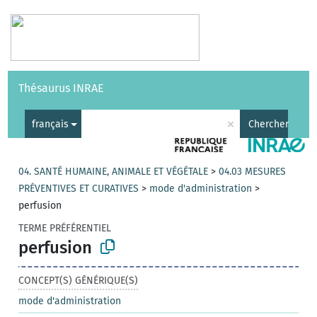
Vocabulaires
API
À propos
Nous contacter
Aide
Thésaurus INRAE
|
English
×
français
Chercher
04. SANTÉ HUMAINE, ANIMALE ET VÉGÉTALE
>
04.03 MESURES
PRÉVENTIVES ET CURATIVES
>
mode d'administration
>
perfusion
TERME PRÉFÉRENTIEL
perfusion
CONCEPT(S) GÉNÉRIQUE(S)
mode d'administration