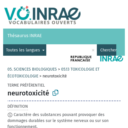
Vocabulaires
API
À propos
Nous contacter
Aide
Thésaurus INRAE
|
English
×
Toutes les langues
Chercher
05. SCIENCES BIOLOGIQUES
>
05.13 TOXICOLOGIE ET
ÉCOTOXICOLOGIE
>
neurotoxicité
TERME PRÉFÉRENTIEL
neurotoxicité
DÉFINITION
Caractère des substances pouvant provoquer des
dommages durables sur le système nerveux ou sur son
fonctionnement.