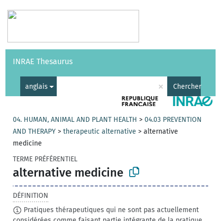
Vocabulaires
API
À propos
Nous contacter
Aide
INRAE Thesaurus
|
English
×
anglais
Chercher
04. HUMAN, ANIMAL AND PLANT HEALTH
>
04.03 PREVENTION
AND THERAPY
>
therapeutic alternative
>
alternative
medicine
TERME PRÉFÉRENTIEL
alternative medicine
DÉFINITION
Pratiques thérapeutiques qui ne sont pas actuellement
considérées comme faisant partie intégrante de la pratique