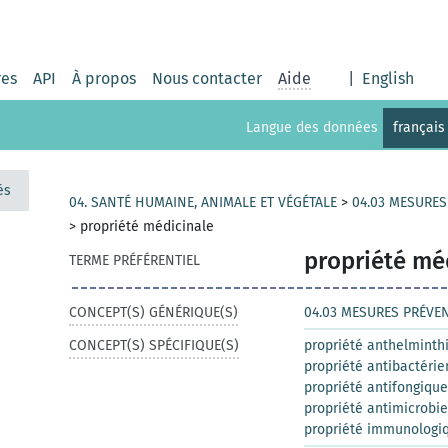
res
API
À propos
Nous contacter
Aide
|
English
Langue des données
français
és
04. SANTÉ HUMAINE, ANIMALE ET VÉGÉTALE
>
04.03 MESURES
>
propriété médicinale
propriété mé
TERME PRÉFÉRENTIEL
CONCEPT(S) GÉNÉRIQUE(S)
04.03 MESURES PRÉVEN
CONCEPT(S) SPÉCIFIQUE(S)
propriété anthelminth
propriété antibactéri
propriété antifongique
propriété antimicrobi
propriété immunologi