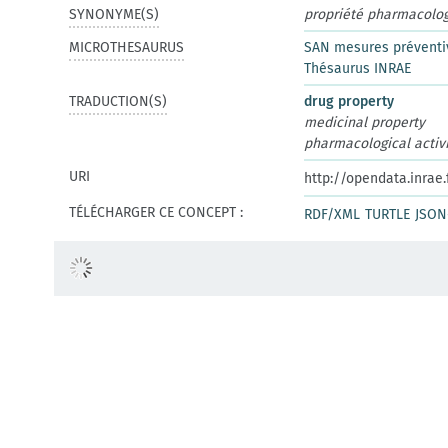
SYNONYME(S)
propriété pharmacolo
MICROTHESAURUS
SAN mesures préventiv
Thésaurus INRAE
TRADUCTION(S)
drug property
medicinal property
pharmacological activi
URI
http://opendata.inrae
TÉLÉCHARGER CE CONCEPT :
RDF/XML
TURTLE
JSON