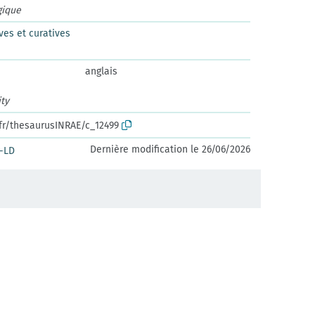
gique
es et curatives
anglais
ty
.fr/thesaurusINRAE/c_12499
Dernière modification le 26/06/2026
-LD