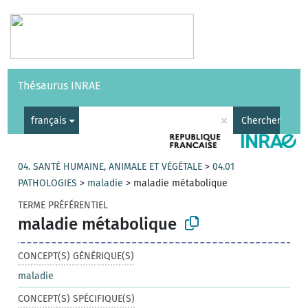
Vocabulaires
API
À propos
Nous contacter
Aide
Thésaurus INRAE
|
English
×
français
Chercher
04. SANTÉ HUMAINE, ANIMALE ET VÉGÉTALE
>
04.01
PATHOLOGIES
>
maladie
>
maladie métabolique
TERME PRÉFÉRENTIEL
maladie métabolique
CONCEPT(S) GÉNÉRIQUE(S)
maladie
CONCEPT(S) SPÉCIFIQUE(S)