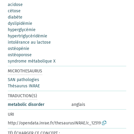
acidose
cétose
diabète
dyslipidémie
hyperglycémie
hypertriglycéridémie
intolérance au lactose
ostéopénie
ostéoporose
syndrome métabolique X
MICROTHESAURUS
SAN pathologies
Thésaurus INRAE
TRADUCTION(S)
metabolic disorder
anglais
URI
http://opendata.inrae.fr/thesaurusINRAE/c_12519
TÉLÉCHARGER CE CONCEPT :