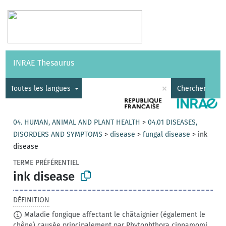
Vocabulaires
API
À propos
Nous contacter
Aide
INRAE Thesaurus
|
English
×
Toutes les langues
Chercher
04. HUMAN, ANIMAL AND PLANT HEALTH
>
04.01 DISEASES,
DISORDERS AND SYMPTOMS
>
disease
>
fungal disease
>
ink
disease
TERME PRÉFÉRENTIEL
ink disease
DÉFINITION
Maladie fongique affectant le châtaignier (également le
chêne) causée principalement par Phytophthora cinnamomi