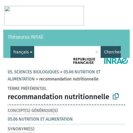
Vocabulaires
API
À propos
Nous contacter
Aide
Thésaurus INRAE
|
English
×
français
Chercher
05. SCIENCES BIOLOGIQUES
>
05.06 NUTRITION ET
ALIMENTATION
>
recommandation nutritionnelle
TERME PRÉFÉRENTIEL
recommandation nutritionnelle
CONCEPT(S) GÉNÉRIQUE(S)
05.06 NUTRITION ET ALIMENTATION
SYNONYME(S)