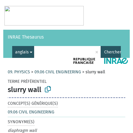
Vocabulaires
API
À propos
Nous contacter
Aide
INRAE Thesaurus
|
English
×
anglais
Chercher
09. PHYSICS
>
09.06 CIVIL ENGINEERING
>
slurry wall
TERME PRÉFÉRENTIEL
slurry wall
CONCEPT(S) GÉNÉRIQUE(S)
09.06 CIVIL ENGINEERING
SYNONYME(S)
diaphragm wall