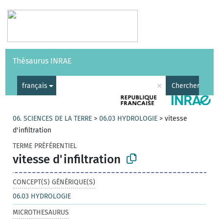
Vocabulaires
API
À propos
Nous contacter
Aide
Thésaurus INRAE
|
English
×
français
Chercher
06. SCIENCES DE LA TERRE
>
06.03 HYDROLOGIE
>
vitesse
d'infiltration
TERME PRÉFÉRENTIEL
vitesse d'infiltration
CONCEPT(S) GÉNÉRIQUE(S)
06.03 HYDROLOGIE
MICROTHESAURUS