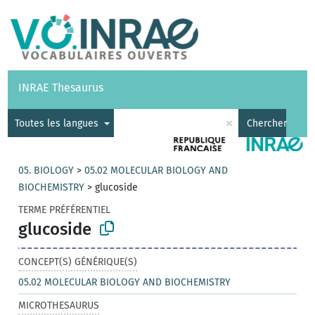
Vocabulaires
API
À propos
Nous contacter
Aide
INRAE Thesaurus
|
English
×
Toutes les langues
Chercher
05. BIOLOGY
>
05.02 MOLECULAR BIOLOGY AND
BIOCHEMISTRY
>
glucoside
TERME PRÉFÉRENTIEL
glucoside
CONCEPT(S) GÉNÉRIQUE(S)
05.02 MOLECULAR BIOLOGY AND BIOCHEMISTRY
MICROTHESAURUS