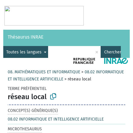
Vocabulaires
API
À propos
Nous contacter
Aide
Thésaurus INRAE
|
English
×
Toutes les langues
Chercher
08. MATHÉMATIQUES ET INFORMATIQUE
>
08.02 INFORMATIQUE
ET INTELLIGENCE ARTIFICIELLE
>
réseau local
TERME PRÉFÉRENTIEL
réseau local
CONCEPT(S) GÉNÉRIQUE(S)
08.02 INFORMATIQUE ET INTELLIGENCE ARTIFICIELLE
MICROTHESAURUS