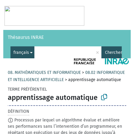
Vocabulaires
API
À propos
Nous contacter
Aide
Thésaurus INRAE
|
English
×
français
Chercher
08. MATHÉMATIQUES ET INFORMATIQUE
>
08.02 INFORMATIQUE
ET INTELLIGENCE ARTIFICIELLE
>
apprentissage automatique
TERME PRÉFÉRENTIEL
apprentissage automatique
DÉFINITION
Processus par lequel un algorithme évalue et améliore
ses performances sans l’intervention d’un programmeur, en
répétant son exécution sur des jeux de données jusqu’à