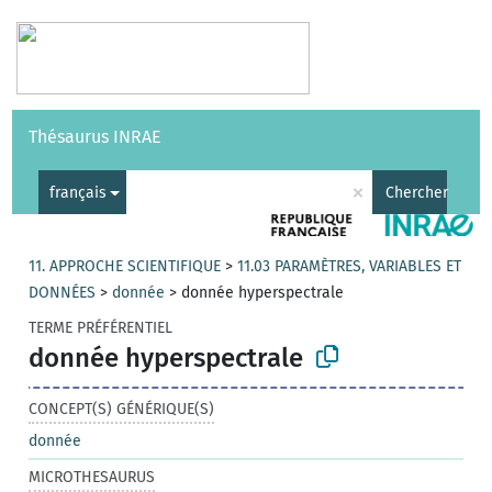
Vocabulaires
API
À propos
Nous contacter
Aide
Thésaurus INRAE
|
English
×
français
Chercher
11. APPROCHE SCIENTIFIQUE
>
11.03 PARAMÈTRES, VARIABLES ET
DONNÉES
>
donnée
>
donnée hyperspectrale
TERME PRÉFÉRENTIEL
donnée hyperspectrale
CONCEPT(S) GÉNÉRIQUE(S)
donnée
MICROTHESAURUS