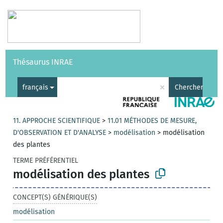
Vocabulaires
API
À propos
Nous contacter
Aide
Thésaurus INRAE
|
English
×
français
Chercher
11. APPROCHE SCIENTIFIQUE
>
11.01 MÉTHODES DE MESURE,
D'OBSERVATION ET D'ANALYSE
>
modélisation
>
modélisation
des plantes
TERME PRÉFÉRENTIEL
modélisation des plantes
CONCEPT(S) GÉNÉRIQUE(S)
modélisation