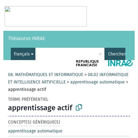
Vocabulaires
API
À propos
Nous contacter
Aide
Thésaurus INRAE
|
English
×
français
Chercher
08. MATHÉMATIQUES ET INFORMATIQUE
>
08.02 INFORMATIQUE
ET INTELLIGENCE ARTIFICIELLE
>
apprentissage automatique
>
apprentissage actif
TERME PRÉFÉRENTIEL
apprentissage actif
CONCEPT(S) GÉNÉRIQUE(S)
apprentissage automatique