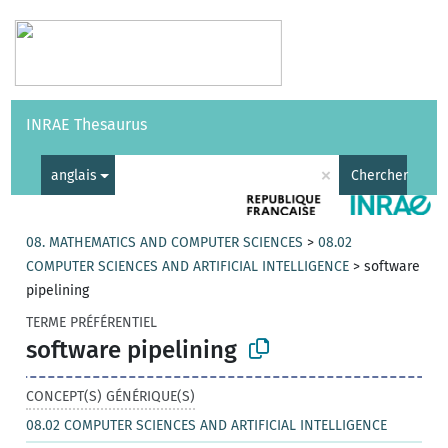
Vocabulaires
API
À propos
Nous contacter
Aide
INRAE Thesaurus
|
English
×
anglais
Chercher
08. MATHEMATICS AND COMPUTER SCIENCES
>
08.02
COMPUTER SCIENCES AND ARTIFICIAL INTELLIGENCE
>
software
pipelining
TERME PRÉFÉRENTIEL
software pipelining
CONCEPT(S) GÉNÉRIQUE(S)
08.02 COMPUTER SCIENCES AND ARTIFICIAL INTELLIGENCE