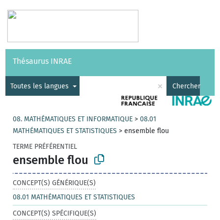
Vocabulaires
API
À propos
Nous contacter
Aide
Thésaurus INRAE
|
English
×
Toutes les langues
Chercher
08. MATHÉMATIQUES ET INFORMATIQUE
>
08.01
MATHÉMATIQUES ET STATISTIQUES
>
ensemble flou
TERME PRÉFÉRENTIEL
ensemble flou
CONCEPT(S) GÉNÉRIQUE(S)
08.01 MATHÉMATIQUES ET STATISTIQUES
CONCEPT(S) SPÉCIFIQUE(S)