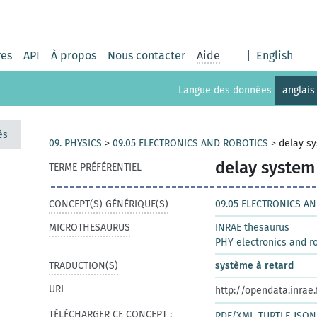
res
API
À propos
Nous contacter
Aide
|
English
Langue des données
anglais
és
09. PHYSICS
>
09.05 ELECTRONICS AND ROBOTICS
>
delay s
delay system
TERME PRÉFÉRENTIEL
CONCEPT(S) GÉNÉRIQUE(S)
09.05 ELECTRONICS A
MICROTHESAURUS
INRAE thesaurus
PHY electronics and r
TRADUCTION(S)
système à retard
URI
http://opendata.inrae
TÉLÉCHARGER CE CONCEPT :
RDF/XML
TURTLE
JSON