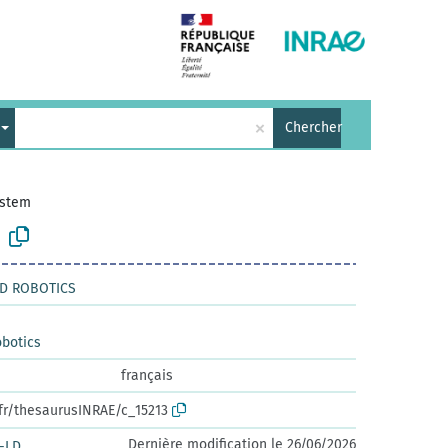
×
Chercher
ystem
ND ROBOTICS
obotics
français
.fr/thesaurusINRAE/c_15213
Dernière modification le 26/06/2026
-LD