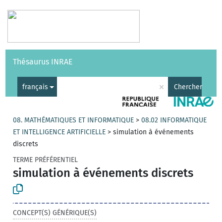
Vocabulaires
API
À propos
Nous contacter
Aide
Thésaurus INRAE
|
English
×
français
Chercher
08. MATHÉMATIQUES ET INFORMATIQUE
>
08.02 INFORMATIQUE
ET INTELLIGENCE ARTIFICIELLE
>
simulation à événements
discrets
TERME PRÉFÉRENTIEL
simulation à événements discrets
CONCEPT(S) GÉNÉRIQUE(S)