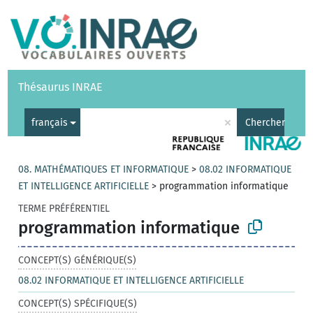
Vocabulaires
API
À propos
Nous contacter
Aide
Thésaurus INRAE
|
English
×
français
Chercher
08. MATHÉMATIQUES ET INFORMATIQUE
>
08.02 INFORMATIQUE
ET INTELLIGENCE ARTIFICIELLE
>
programmation informatique
TERME PRÉFÉRENTIEL
programmation informatique
CONCEPT(S) GÉNÉRIQUE(S)
08.02 INFORMATIQUE ET INTELLIGENCE ARTIFICIELLE
CONCEPT(S) SPÉCIFIQUE(S)