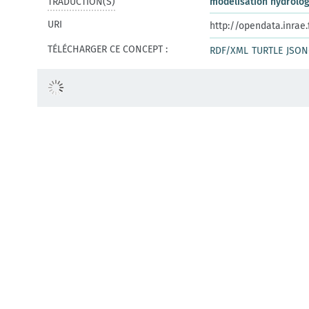
TRADUCTION(S)
modélisation hydrolo
URI
http://opendata.inrae
TÉLÉCHARGER CE CONCEPT :
RDF/XML
TURTLE
JSON