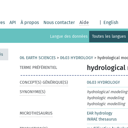
res
API
À propos
Nous contacter
Aide
|
English
Langue des données
Toutes les langues
és
06. EARTH SCIENCES
>
06.03 HYDROLOGY
>
hydrological mod
hydrological
TERME PRÉFÉRENTIEL
CONCEPT(S) GÉNÉRIQUE(S)
06.03 HYDROLOGY
SYNONYME(S)
hydrological modeling
hydrologic modeling
hydrologic modelling
MICROTHESAURUS
EAR hydrology
INRAE thesaurus