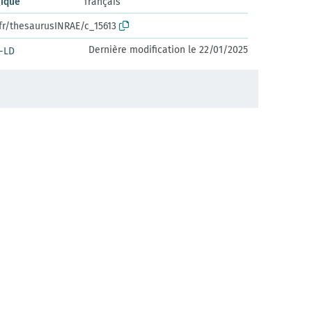
gique
français
.fr/thesaurusINRAE/c_15613
Dernière modification le 22/01/2025
-LD