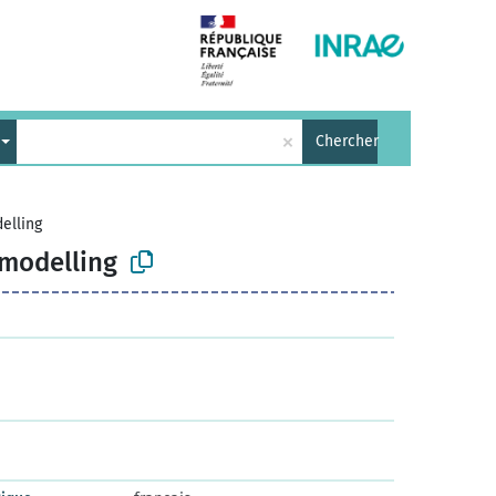
×
Chercher
elling
 modelling