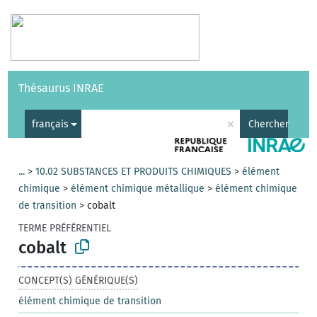
Vocabulaires
API
À propos
Nous contacter
Aide
Thésaurus INRAE
|
English
×
français
Chercher
...
>
10.02 SUBSTANCES ET PRODUITS CHIMIQUES
>
élément
chimique
>
élément chimique métallique
>
élément chimique
de transition
>
cobalt
TERME PRÉFÉRENTIEL
cobalt
CONCEPT(S) GÉNÉRIQUE(S)
élément chimique de transition