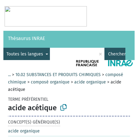
Vocabulaires
API
À propos
Nous contacter
Aide
Thésaurus INRAE
|
English
×
Toutes les langues
Chercher
...
>
10.02 SUBSTANCES ET PRODUITS CHIMIQUES
>
composé
chimique
>
composé organique
>
acide organique
>
acide
acétique
TERME PRÉFÉRENTIEL
acide acétique
CONCEPT(S) GÉNÉRIQUE(S)
acide organique