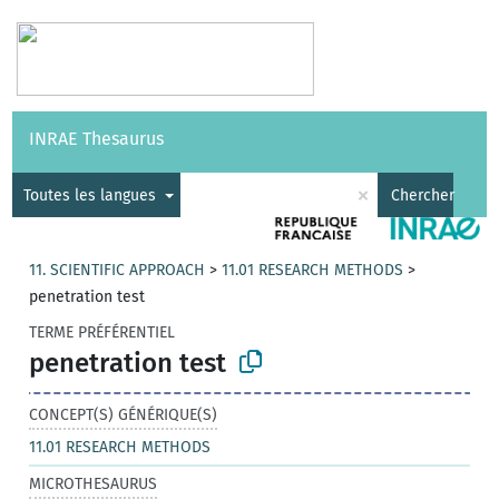
Vocabulaires
API
À propos
Nous contacter
Aide
INRAE Thesaurus
|
English
×
Toutes les langues
Chercher
11. SCIENTIFIC APPROACH
>
11.01 RESEARCH METHODS
>
penetration test
TERME PRÉFÉRENTIEL
penetration test
CONCEPT(S) GÉNÉRIQUE(S)
11.01 RESEARCH METHODS
MICROTHESAURUS