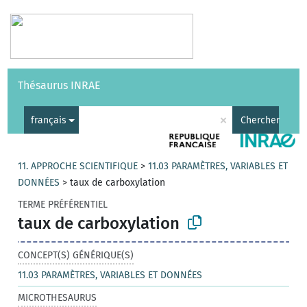
Vocabulaires
API
À propos
Nous contacter
Aide
Thésaurus INRAE
|
English
×
français
Chercher
11. APPROCHE SCIENTIFIQUE
>
11.03 PARAMÈTRES, VARIABLES ET
DONNÉES
>
taux de carboxylation
TERME PRÉFÉRENTIEL
taux de carboxylation
CONCEPT(S) GÉNÉRIQUE(S)
11.03 PARAMÈTRES, VARIABLES ET DONNÉES
MICROTHESAURUS