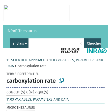
Vocabulaires
API
À propos
Nous contacter
Aide
INRAE Thesaurus
|
English
×
anglais
Chercher
11. SCIENTIFIC APPROACH
>
11.03 VARIABLES, PARAMETERS AND
DATA
>
carboxylation rate
TERME PRÉFÉRENTIEL
carboxylation rate
CONCEPT(S) GÉNÉRIQUE(S)
11.03 VARIABLES, PARAMETERS AND DATA
MICROTHESAURUS