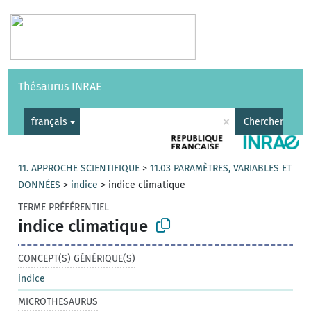
Vocabulaires
API
À propos
Nous contacter
Aide
Thésaurus INRAE
|
English
×
français
Chercher
11. APPROCHE SCIENTIFIQUE
>
11.03 PARAMÈTRES, VARIABLES ET
DONNÉES
>
indice
>
indice climatique
TERME PRÉFÉRENTIEL
indice climatique
CONCEPT(S) GÉNÉRIQUE(S)
indice
MICROTHESAURUS