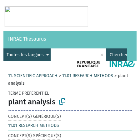
Vocabulaires
API
À propos
Nous contacter
Aide
INRAE Thesaurus
|
English
×
Toutes les langues
Chercher
11. SCIENTIFIC APPROACH
>
11.01 RESEARCH METHODS
>
plant
analysis
TERME PRÉFÉRENTIEL
plant analysis
CONCEPT(S) GÉNÉRIQUE(S)
11.01 RESEARCH METHODS
CONCEPT(S) SPÉCIFIQUE(S)