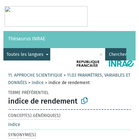
Vocabulaires
API
À propos
Nous contacter
Aide
Thésaurus INRAE
|
English
×
Toutes les langues
Chercher
11. APPROCHE SCIENTIFIQUE
>
11.03 PARAMÈTRES, VARIABLES ET
DONNÉES
>
indice
>
indice de rendement
TERME PRÉFÉRENTIEL
indice de rendement
CONCEPT(S) GÉNÉRIQUE(S)
indice
SYNONYME(S)