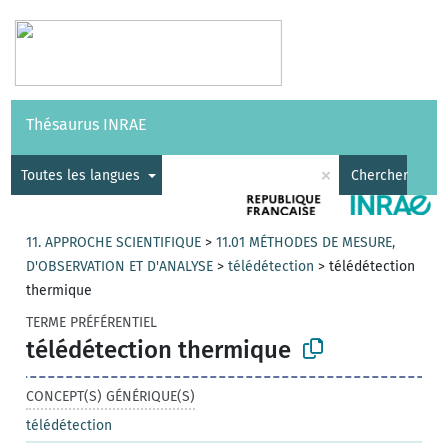
Vocabulaires
API
À propos
Nous contacter
Aide
Thésaurus INRAE
|
English
×
Toutes les langues
Chercher
11. APPROCHE SCIENTIFIQUE
>
11.01 MÉTHODES DE MESURE,
D'OBSERVATION ET D'ANALYSE
>
télédétection
>
télédétection
thermique
TERME PRÉFÉRENTIEL
télédétection thermique
CONCEPT(S) GÉNÉRIQUE(S)
télédétection