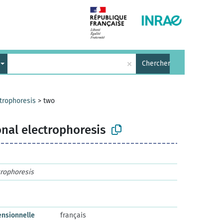
×
Chercher
trophoresis
>
two
nal electrophoresis
rophoresis
ensionnelle
français