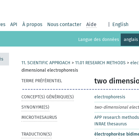
res
API
À propos
Nous contacter
Aide
|
English
Langue des données
anglais
és
11. SCIENTIFIC APPROACH
>
11.01 RESEARCH METHODS
>
elec
dimensional electrophoresis
two dimensio
TERME PRÉFÉRENTIEL
CONCEPT(S) GÉNÉRIQUE(S)
electrophoresis
SYNONYME(S)
two-dimensional elect
MICROTHESAURUS
APP research methods
INRAE thesaurus
TRADUCTION(S)
électrophorèse bidim